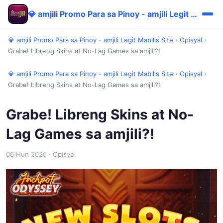
💎 amjili Promo Para sa Pinoy - amjili Legit Mabilis Site
💎 amjili Promo Para sa Pinoy - amjili Legit Mabilis Site
›
Opisyal
›
Grabe! Libreng Skins at No-Lag Games sa amjili?!
💎 amjili Promo Para sa Pinoy - amjili Legit Mabilis Site
›
Opisyal
›
Grabe! Libreng Skins at No-Lag Games sa amjili?!
Grabe! Libreng Skins at No-
Lag Games sa amjili?!
06 Hun 2026
· Opisyal