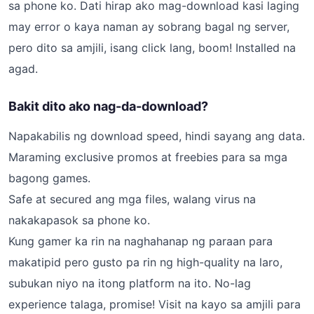
sa phone ko. Dati hirap ako mag-download kasi laging
may error o kaya naman ay sobrang bagal ng server,
pero dito sa amjili, isang click lang, boom! Installed na
agad.
Bakit dito ako nag-da-download?
Napakabilis ng download speed, hindi sayang ang data.
Maraming exclusive promos at freebies para sa mga
bagong games.
Safe at secured ang mga files, walang virus na
nakakapasok sa phone ko.
Kung gamer ka rin na naghahanap ng paraan para
makatipid pero gusto pa rin ng high-quality na laro,
subukan niyo na itong platform na ito. No-lag
experience talaga, promise! Visit na kayo sa amjili para