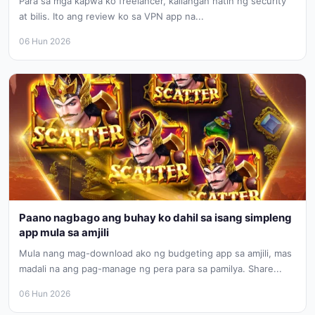
Para sa mga kapwa ko freelancer, kailangan natin ng security
at bilis. Ito ang review ko sa VPN app na...
06 Hun 2026
Paano nagbago ang buhay ko dahil sa isang simpleng
app mula sa amjili
Mula nang mag-download ako ng budgeting app sa amjili, mas
madali na ang pag-manage ng pera para sa pamilya. Share...
06 Hun 2026